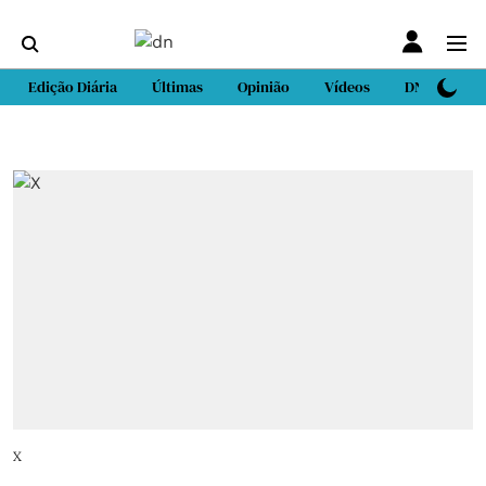
Edição Diária
Últimas
Opinião
Vídeos
DN Sport
X