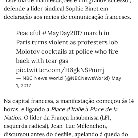
"Este dia de manifestações é um grande sucesso",
defende a líder sindical Sophie Binet em
declaração aos meios de comunicação franceses.
Peaceful
#MayDay2017
march in
Paris turns violent as protesters lob
Molotov cocktails at police who fire
back with tear gas
pic.twitter.com/H8gkNSPmmj
— NBC News World (@NBCNewsWorld)
May
1, 2017
Na capital francesa, a manifestação começou às 14
horas, e ligando a
Place d'Italie
à
Place de la
Nation
. O líder da França Insubmissa (LFI,
esquerda radical), Jean-Luc Mélenchon,
discursou antes do desfile, apelando à queda do