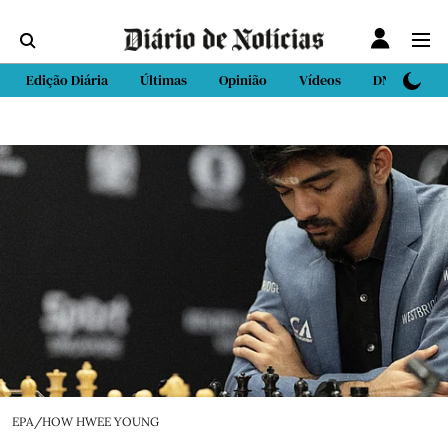
Edição Diária
Últimas
Opinião
Vídeos
DN Sport
EPA/HOW HWEE YOUNG