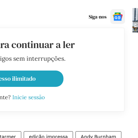
Siga-nos
ra continuar a ler
tigos sem interrupções.
esso ilimitado
ante?
Inicie sessão
Starmer
edição impressa
Andy Burnham