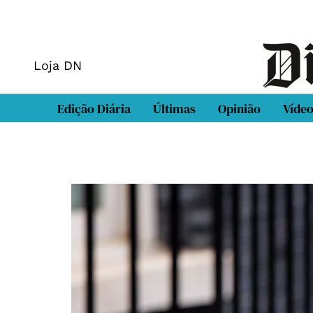
Loja DN
Edição Diária
Últimas
Opinião
Víde