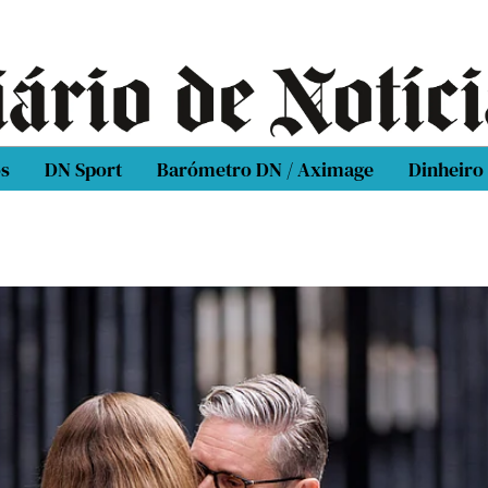
os
DN Sport
Barómetro DN / Aximage
Dinheiro