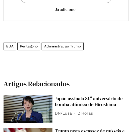
Já adicionei
EUA
Pentágono
Administração Trump
Artigos Relacionados
Japão assinala 81.º aniversário de
bomba atómica de Hiroshima
DN/Lusa
2 Horas
Trump nega escassez de mísseis e