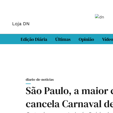
Loja DN
Edição Diária
Últimas
Opinião
Víde
diario-de-noticias
São Paulo, a maior 
cancela Carnaval d