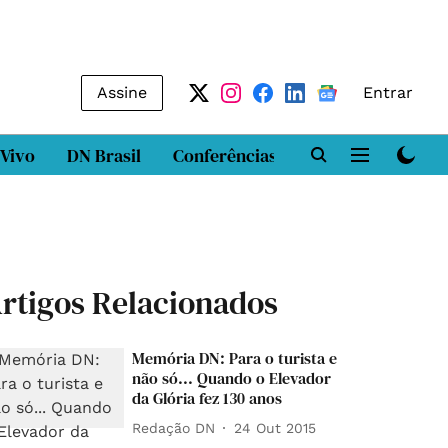
Assine
Entrar
 Vivo
DN Brasil
Conferências
DN LAB
Class
rtigos Relacionados
Memória DN: Para o turista e
não só... Quando o Elevador
da Glória fez 130 anos
Redação DN
24 Out 2015