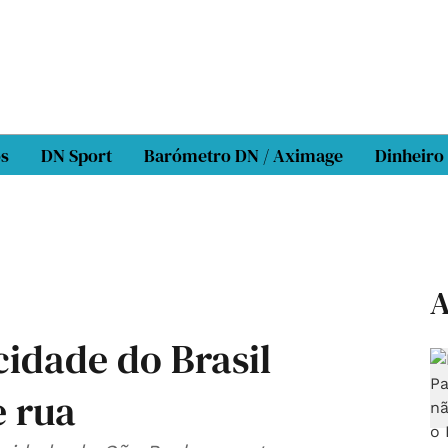
os
DN Sport
Barómetro DN / Aximage
Dinheiro
A
cidade do Brasil
e rua