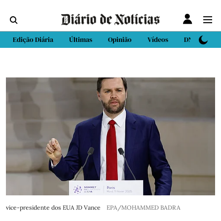
Edição Diária
Últimas
Opinião
Vídeos
DN Sport
vice-presidente dos EUA JD Vance
EPA/MOHAMMED BADRA