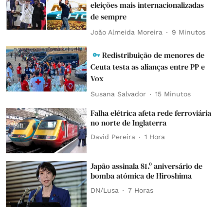
eleições mais internacionalizadas
de sempre
João Almeida Moreira
9 Minutos
Redistribuição de menores de
Ceuta testa as alianças entre PP e
Vox
Susana Salvador
15 Minutos
Falha elétrica afeta rede ferroviária
no norte de Inglaterra
David Pereira
1 Hora
Japão assinala 81.º aniversário de
bomba atómica de Hiroshima
DN/Lusa
7 Horas