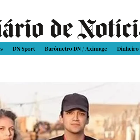
os
DN Sport
Barómetro DN / Aximage
Dinheiro