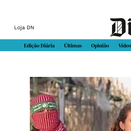
Loja DN
Edição Diária
Últimas
Opinião
Víde