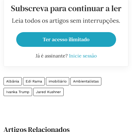
Subscreva para continuar a ler
Leia todos os artigos sem interrupções.
Ter acesso ilimitado
Já é assinante?
Inicie sessão
Albânia
Edi Rama
imobiliário
Ambientalistas
Ivanka Trump
Jared Kushner
Artigos Relacionados