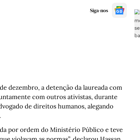
Siga-nos
2 de dezembro, a detenção da laureada com
untamente com outros ativistas, durante
vogado de direitos humanos, alegando
.
ada por ordem do Ministério Público e teve
que violavam as normas”, declarou Hassan