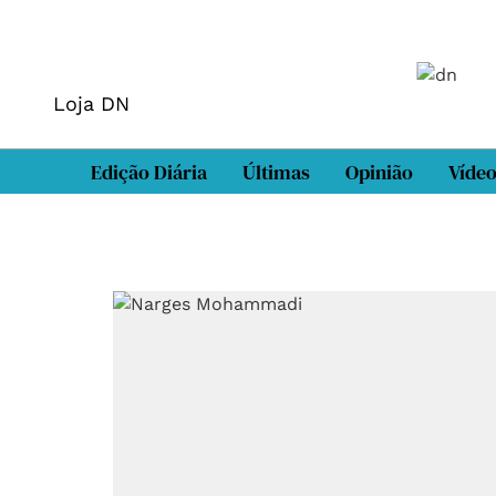
Loja DN
Edição Diária
Últimas
Opinião
Víde