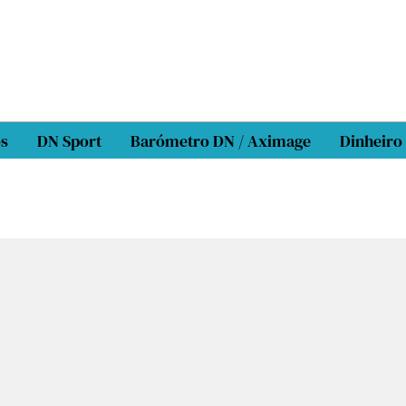
os
DN Sport
Barómetro DN / Aximage
Dinheiro