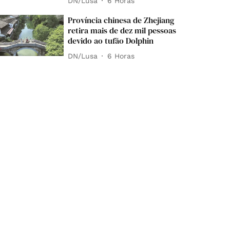
DN/Lusa
6 Horas
Província chinesa de Zhejiang
retira mais de dez mil pessoas
devido ao tufão Dolphin
DN/Lusa
6 Horas