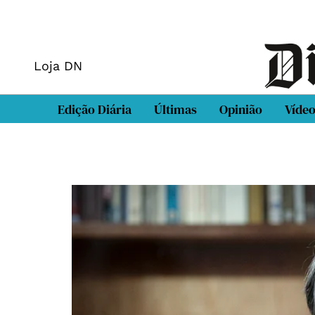
Loja DN
Edição Diária
Últimas
Opinião
Víde