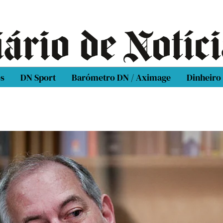
os
DN Sport
Barómetro DN / Aximage
Dinheiro