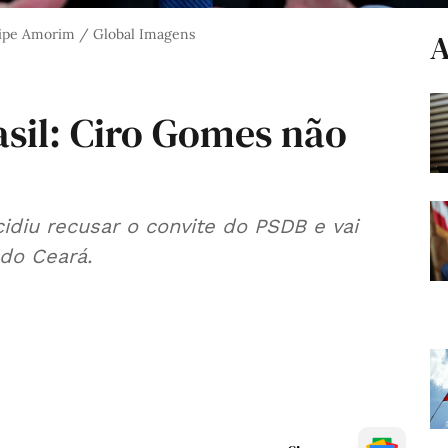
ipe Amorim / Global Imagens
A
asil: Ciro Gomes não
diu recusar o convite do PSDB e vai
 do Ceará.