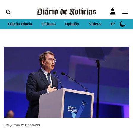
Edição Diária
Últimas
Opinião
Vídeos
DN Sport
EPA/Robert Ghement