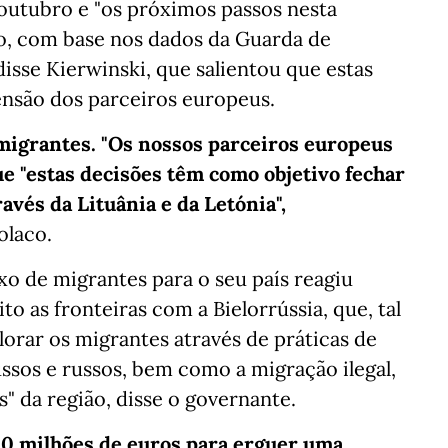
 outubro e "os próximos passos nesta
o, com base nos dados da Guarda de
 disse Kierwinski, que salientou que estas
nsão dos parceiros europeus.
 imigrantes. "Os nossos parceiros europeus
 "estas decisões têm como objetivo fechar
ravés da Lituânia e da Letónia",
olaco.
xo de migrantes para o seu país reagiu
o as fronteiras com a Bielorrússia, que, tal
lorar os migrantes através de práticas de
ussos e russos, bem como a migração ilegal,
s" da região, disse o governante.
00 milhões de euros para erguer uma