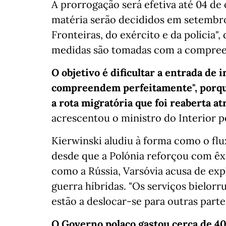
A prorrogação será efetiva até 04 de
matéria serão decididos em setembr
Fronteiras, do exército e da polícia",
medidas são tomadas com a compree
O objetivo é dificultar a entrada de
compreendem perfeitamente", porque
a rota migratória que foi reaberta at
acrescentou o ministro do Interior p
Kierwinski aludiu à forma como o flu
desde que a Polónia reforçou com êxit
como a Rússia, Varsóvia acusa de exp
guerra híbridas. "Os serviços bielorr
estão a deslocar-se para outras parte
O Governo polaco gastou cerca de 4