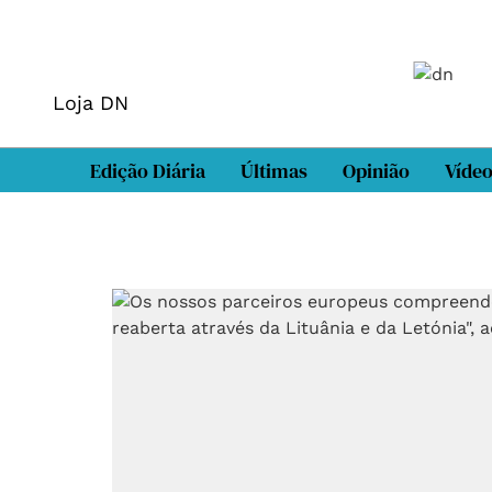
Loja DN
Edição Diária
Últimas
Opinião
Víde