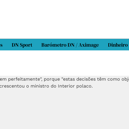
os
DN Sport
Barómetro DN / Aximage
Dinheiro