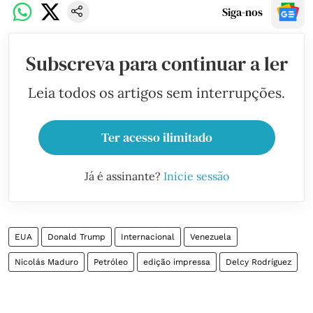
Siga-nos
Subscreva para continuar a ler
Leia todos os artigos sem interrupções.
Ter acesso ilimitado
Já é assinante?
Inicie sessão
EUA
Donald Trump
Internacional
Venezuela
Nicolás Maduro
Petróleo
edição impressa
Delcy Rodríguez