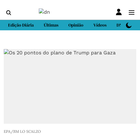
Edição Diária
Últimas
Opinião
Vídeos
DN Sport
EPA/JIM LO SCALZO