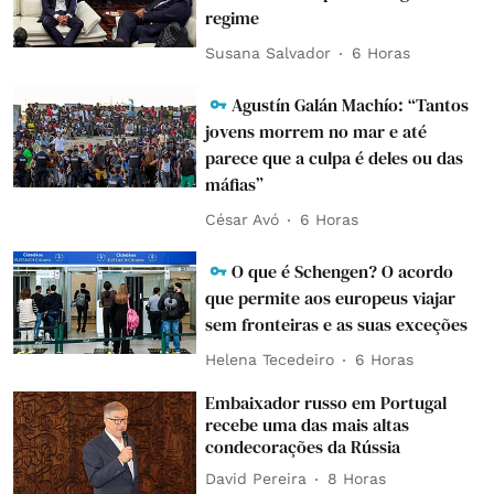
regime
Susana Salvador
6 Horas
Agustín Galán Machío: “Tantos
jovens morrem no mar e até
parece que a culpa é deles ou das
máfias”
César Avó
6 Horas
O que é Schengen? O acordo
que permite aos europeus viajar
sem fronteiras e as suas exceções
Helena Tecedeiro
6 Horas
Embaixador russo em Portugal
recebe uma das mais altas
condecorações da Rússia
David Pereira
8 Horas