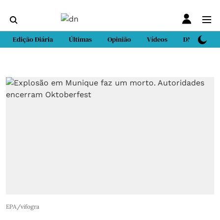
Edição Diária
Últimas
Opinião
Vídeos
DN Sport
EPA/vifogra