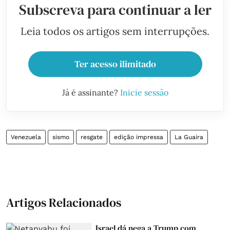
Subscreva para continuar a ler
Leia todos os artigos sem interrupções.
Ter acesso ilimitado
Já é assinante?
Inicie sessão
Venezuela
sismo
resgate
edição impressa
La Guaira
Artigos Relacionados
Israel dá nega a Trump com