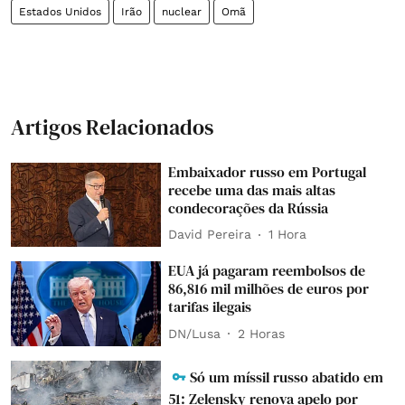
Estados Unidos
Irão
nuclear
Omã
Artigos Relacionados
Embaixador russo em Portugal
recebe uma das mais altas
condecorações da Rússia
David Pereira
1 Hora
EUA já pagaram reembolsos de
86,816 mil milhões de euros por
tarifas ilegais
DN/Lusa
2 Horas
Só um míssil russo abatido em
51: Zelensky renova apelo por