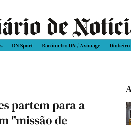
os
DN Sport
Barómetro DN / Aximage
Dinheiro
A
es partem para a
m "missão de