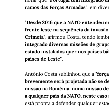
ramos das Forças Armadas"
, em dive
"Desde 2016 que a NATO entendeu ser
frente leste na sequência da invasão
Crimeia"
, afirmou Costa, tendo lem
integrado diversas missões de gru
estado instalados quer nos países bá
países de Leste"
.
António Costa sublinhou que a
"forç
brevemente será projetada não se des
missão na Roménia, numa missão de 
a qualquer país da NATO, neste caso
está pronta a defender qualquer es