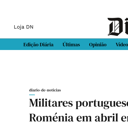
Loja DN
Edição Diária
Últimas
Opinião
Víde
diario-de-noticias
Militares portugues
Roménia em abril e