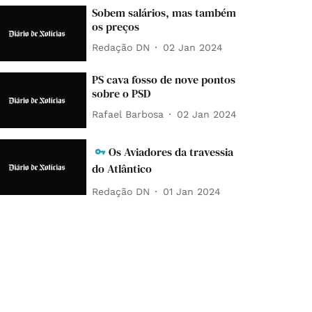
Sobem salários, mas também
os preços
Redação DN
02 Jan 2024
PS cava fosso de nove pontos
sobre o PSD
Rafael Barbosa
02 Jan 2024
Os Aviadores da travessia
do Atlântico
Redação DN
01 Jan 2024