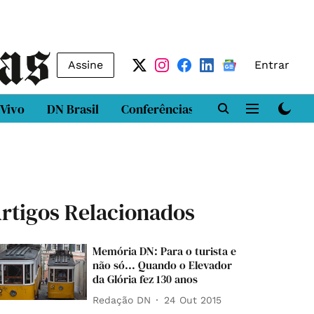
Assine
Entrar
 Vivo
DN Brasil
Conferências
DN LAB
Class
rtigos Relacionados
Memória DN: Para o turista e
não só... Quando o Elevador
da Glória fez 130 anos
Redação DN
24 Out 2015