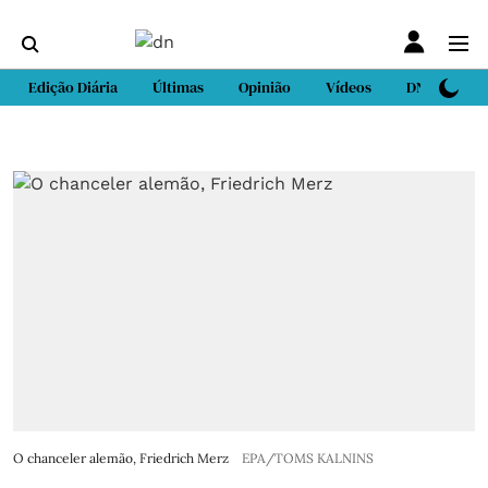
Edição Diária
Últimas
Opinião
Vídeos
DN Sport
O chanceler alemão, Friedrich Merz
EPA/TOMS KALNINS