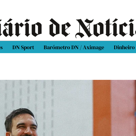
os
DN Sport
Barómetro DN / Aximage
Dinheiro