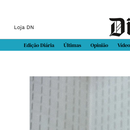
Loja DN
Edição Diária
Últimas
Opinião
Víde