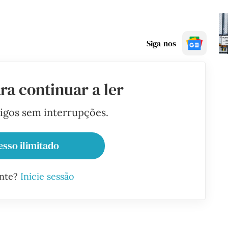
Siga-nos
ra continuar a ler
tigos sem interrupções.
esso ilimitado
ante?
Inicie sessão