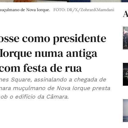
muçulmano de Nova Iorque.
FOTO: DR/X/ZohranKMamdani
A
sse como presidente
Iorque numa antiga
com festa de rua
mes Square, assinalando a chegada de
âmara muçulmano de Nova Iorque presta
ob o edifício da Câmara.