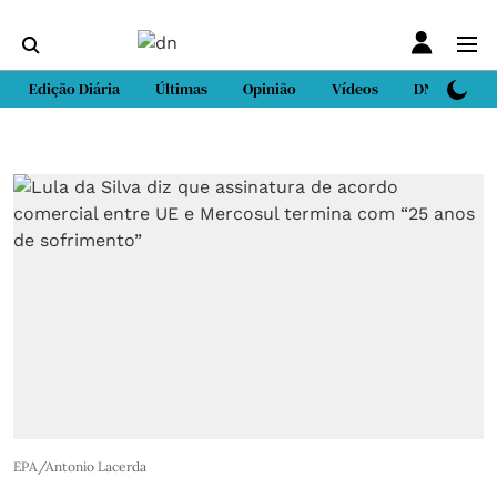
Edição Diária
Últimas
Opinião
Vídeos
DN Sport
EPA/Antonio Lacerda