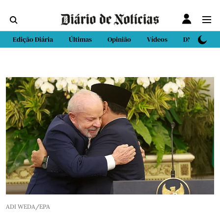
Edição Diária
Últimas
Opinião
Vídeos
DN Sport
ADI WEDA/EPA