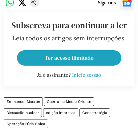
Siga-nos
Subscreva para continuar a ler
Leia todos os artigos sem interrupções.
Ter acesso ilimitado
Já é assinante?
Inicie sessão
Emmanuel Macron
Guerra no Médio Oriente
Dissuasão nuclear
edição impressa
Geoestratégia
Operação Fúria Épica