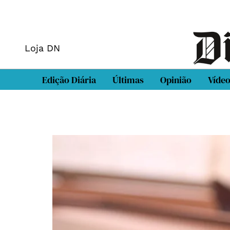
Loja DN
Edição Diária
Últimas
Opinião
Víde