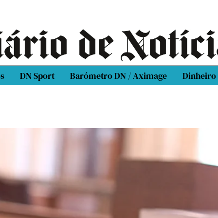
os
DN Sport
Barómetro DN / Aximage
Dinheiro