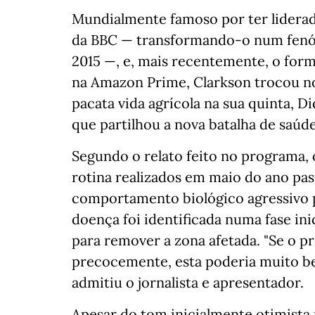
Mundialmente famoso por ter lidera
da BBC — transformando-o num fenóm
2015 —, e, mais recentemente, o fo
na Amazon Prime, Clarkson trocou nos
pacata vida agrícola na sua quinta, D
que partilhou a nova batalha de saúd
Segundo o relato feito no programa,
rotina realizados em maio do ano pa
comportamento biológico agressivo po
doença foi identificada numa fase in
para remover a zona afetada. "Se o p
precocemente, esta poderia muito bem
admitiu o jornalista e apresentador.
Apesar do tom inicialmente otimista p