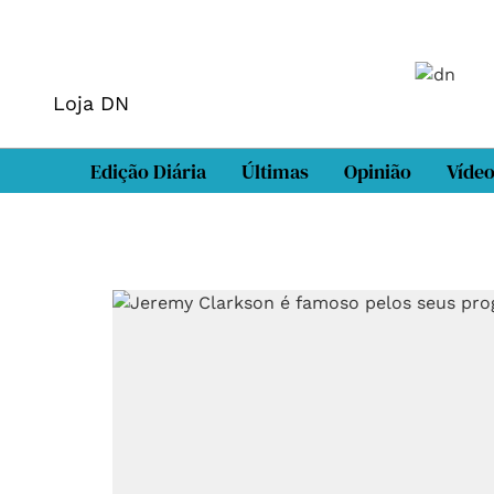
Loja DN
Edição Diária
Últimas
Opinião
Víde