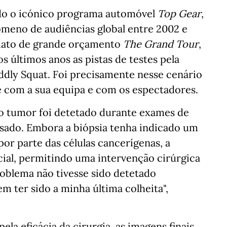
do o icónico programa automóvel
Top Gear
,
eno de audiências global entre 2002 e
rmato de grande orçamento
The Grand Tour
,
 últimos anos as pistas de testes pela
iddly Squat. Foi precisamente nesse cenário
e com a sua equipa e com os espectadores.
 o tumor foi detetado durante exames de
ssado. Embora a biópsia tenha indicado um
r parte das células cancerígenas, a
icial, permitindo uma intervenção cirúrgica
roblema não tivesse sido detetado
 ter sido a minha última colheita",
ela eficácia da cirurgia, as imagens finais