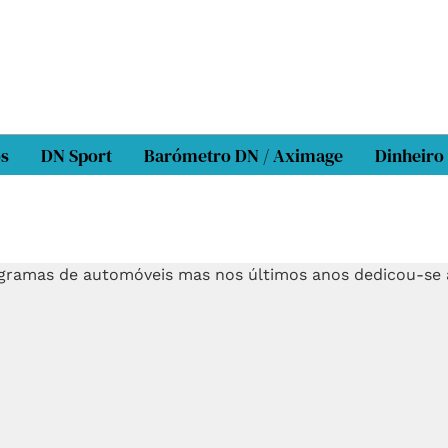
os
DN Sport
Barómetro DN / Aximage
Dinheiro