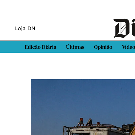
Loja DN
Edição Diária
Últimas
Opinião
Víde