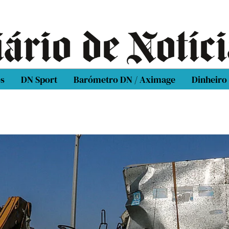
os
DN Sport
Barómetro DN / Aximage
Dinheiro