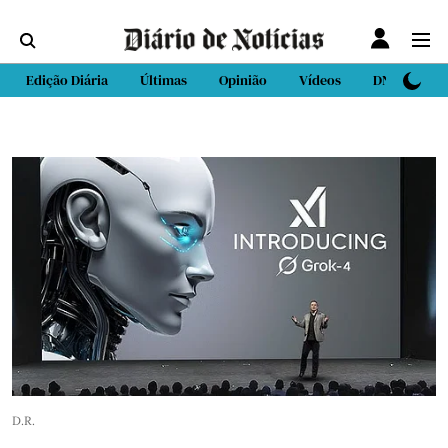
Edição Diária
Últimas
Opinião
Vídeos
DN Sport
D.R.