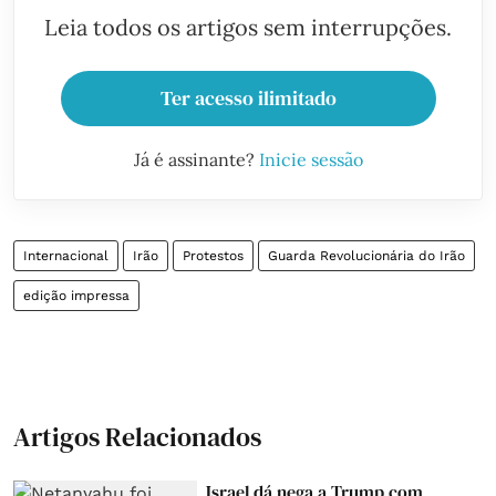
Leia todos os artigos sem interrupções.
Ter acesso ilimitado
Já é assinante?
Inicie sessão
Internacional
Irão
Protestos
Guarda Revolucionária do Irão
edição impressa
Artigos Relacionados
Israel dá nega a Trump com