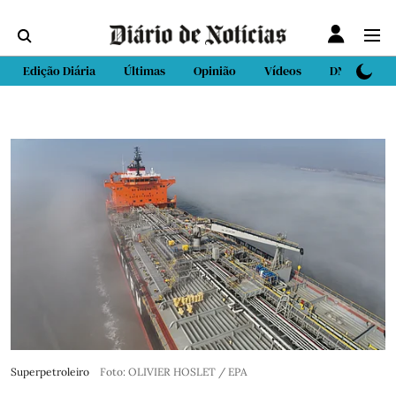
Edição Diária
Últimas
Opinião
Vídeos
DN Sport
Superpetroleiro
Foto: OLIVIER HOSLET / EPA