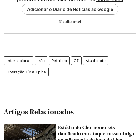
Adicionar o Diário de Notícias ao Google
Já adicionei
Internacional
Irão
Petróleo
G7
Atualidade
Operação Fúria Épica
Artigos Relacionados
Estádio do Chornomorets
danificado em ataque russo obriga
ao adiamento de jogo da Liga