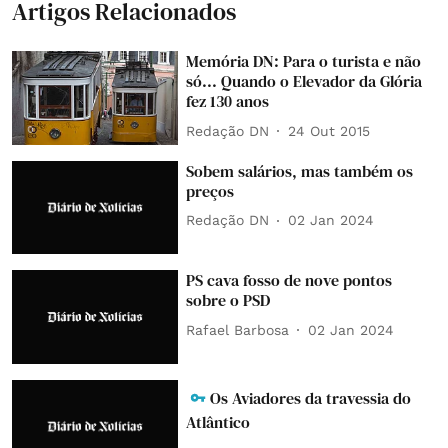
Artigos Relacionados
Memória DN: Para o turista e não
só... Quando o Elevador da Glória
fez 130 anos
Redação DN
24 Out 2015
Sobem salários, mas também os
preços
Redação DN
02 Jan 2024
PS cava fosso de nove pontos
sobre o PSD
Rafael Barbosa
02 Jan 2024
Os Aviadores da travessia do
Atlântico