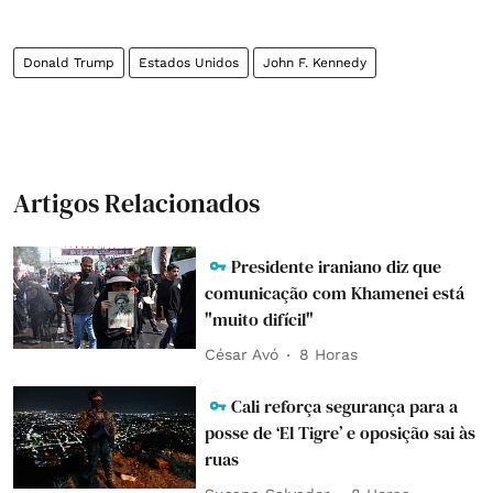
Donald Trump
Estados Unidos
John F. Kennedy
Artigos Relacionados
Presidente iraniano diz que
comunicação com Khamenei está
"muito difícil"
César Avó
8 Horas
Cali reforça segurança para a
posse de ‘El Tigre’ e oposição sai às
ruas