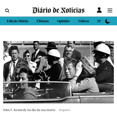
Edição Diária
Últimas
Opinião
Vídeos
DN Sport
John F. Kennedy no dia da sua morte
Arquivo