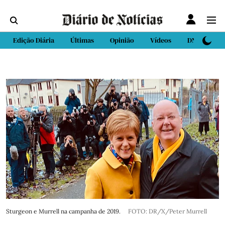
Edição Diária
Últimas
Opinião
Vídeos
DN Sport
Sturgeon e Murrell na campanha de 2019.
FOTO: DR/X/Peter Murrell