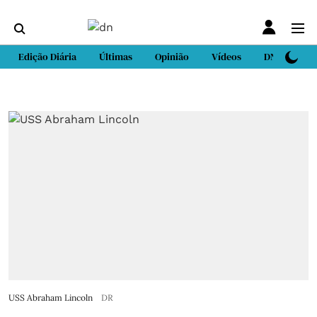
Edição Diária
Últimas
Opinião
Vídeos
DN Sport
USS Abraham Lincoln
DR