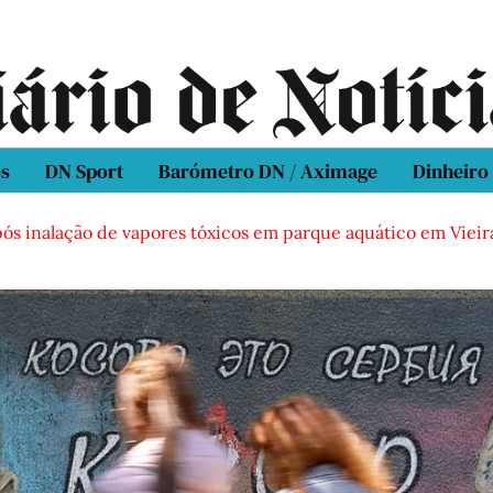
os
DN Sport
Barómetro DN / Aximage
Dinheiro
lação de vapores tóxicos em parque aquático em Vieira de Lei