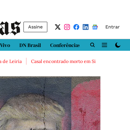
Assine
Entrar
 Vivo
DN Brasil
Conferências
DN LAB
Class
ria
Casal encontrado morto em Sintra
Três feridos g