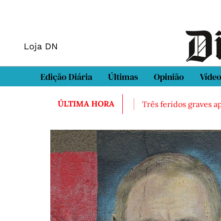
Loja DN
Edição Diária
Últimas
Opinião
Víde
ÚLTIMA HORA
encontrado morto em Sintra
Três feridos graves após ina