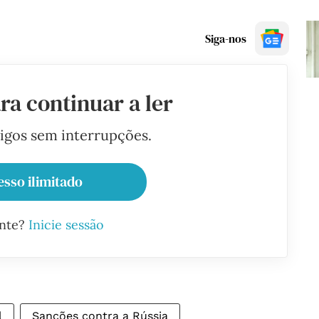
Siga-nos
ra continuar a ler
tigos sem interrupções.
esso ilimitado
ante?
Inicie sessão
l
Sanções contra a Rússia