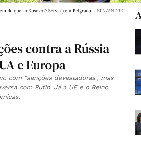
em de que “o Kosovo é Sérvia”) em Belgrado.
EPA/ANDREJ
A
ções contra a Rússia
EUA e Europa
vo com “sanções devastadoras”, mas
ersa com Putin. Já a UE e o Reino
micas.