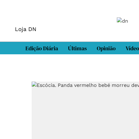
Loja DN
Edição Diária
Últimas
Opinião
Víde