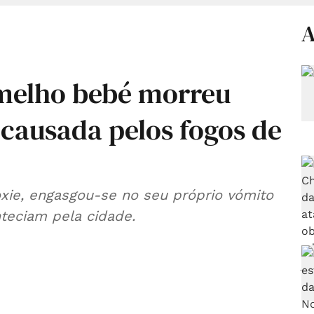
A
rmelho bebé morreu
 causada pelos fogos de
ie, engasgou-se no seu próprio vómito
nteciam pela cidade.