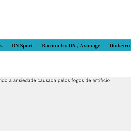
os
DN Sport
Barómetro DN / Aximage
Dinheiro