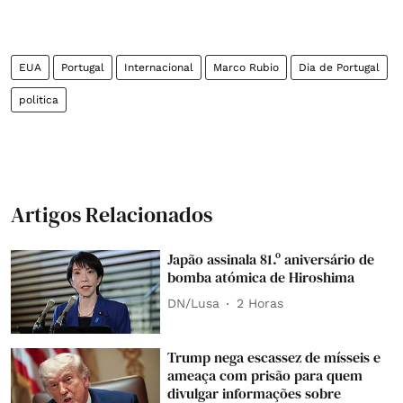
EUA
Portugal
Internacional
Marco Rubio
Dia de Portugal
politica
Artigos Relacionados
Japão assinala 81.º aniversário de
bomba atómica de Hiroshima
DN/Lusa
2 Horas
Trump nega escassez de mísseis e
ameaça com prisão para quem
divulgar informações sobre