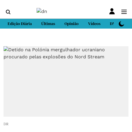
Edição Diária
Últimas
Opinião
Vídeos
DN Sport
DR