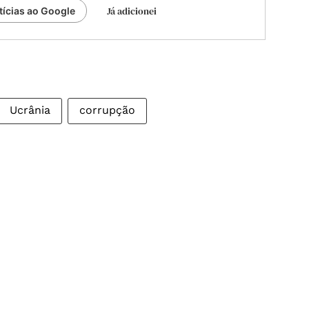
Já adicionei
tícias ao Google
Ucrânia
corrupção