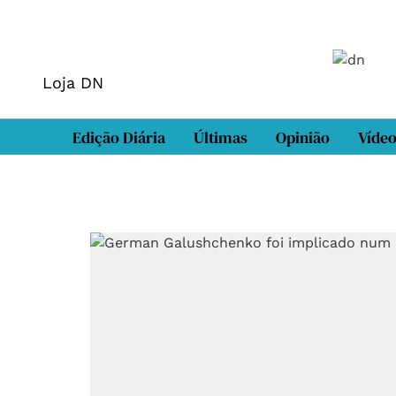
Loja DN
Edição Diária
Últimas
Opinião
Víde