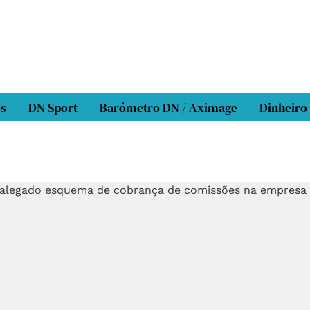
os
DN Sport
Barómetro DN / Aximage
Dinheiro