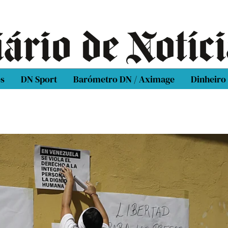
os
DN Sport
Barómetro DN / Aximage
Dinheiro