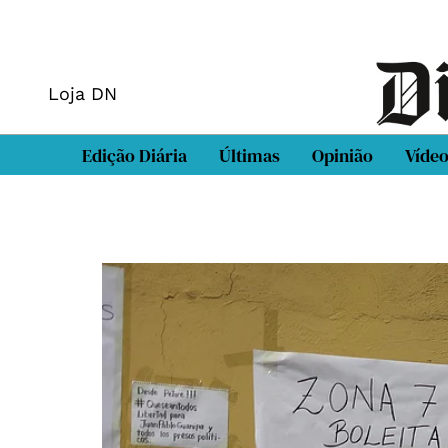
Loja DN
Edição Diária
Últimas
Opinião
Víde