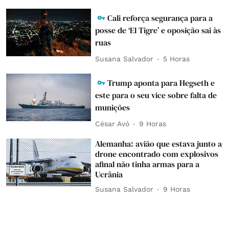
Cali reforça segurança para a
posse de ‘El Tigre’ e oposição sai às
ruas
Susana Salvador
5 Horas
Trump aponta para Hegseth e
este para o seu vice sobre falta de
munições
César Avó
9 Horas
Alemanha: avião que estava junto a
drone encontrado com explosivos
afinal não tinha armas para a
Ucrânia
Susana Salvador
9 Horas