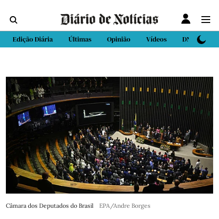
Edição Diária
Últimas
Opinião
Vídeos
DN Sport
Câmara dos Deputados do Brasil
EPA/Andre Borges