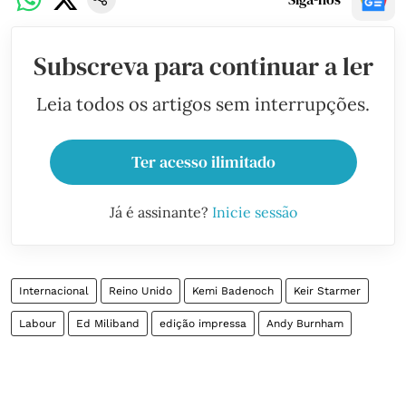
Subscreva para continuar a ler
Leia todos os artigos sem interrupções.
Ter acesso ilimitado
Já é assinante?
Inicie sessão
Internacional
Reino Unido
Kemi Badenoch
Keir Starmer
Labour
Ed Miliband
edição impressa
Andy Burnham