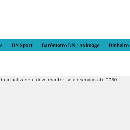
os
DN Sport
Barómetro DN / Aximage
Dinheiro