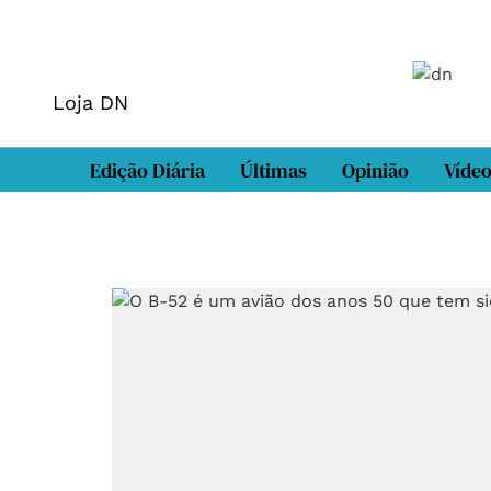
Loja DN
Edição Diária
Últimas
Opinião
Víde