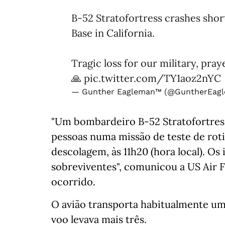
B-52 Stratofortress crashes short
Base in California.
Tragic loss for our military, pray
🙏
pic.twitter.com/TY1aoz2nYC
— Gunther Eagleman™ (@GuntherEag
"Um bombardeiro B-52 Stratofortress
pessoas numa missão de teste de rot
descolagem, às 11h20 (hora local). Os
sobreviventes", comunicou a US Air 
ocorrido.
O avião transporta habitualmente um
voo levava mais três.