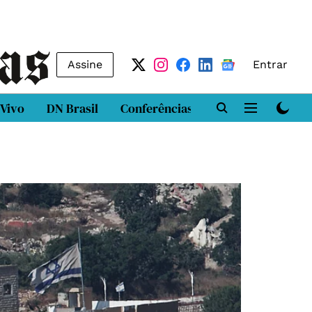
Assine
Entrar
 Vivo
DN Brasil
Conferências
DN LAB
Class