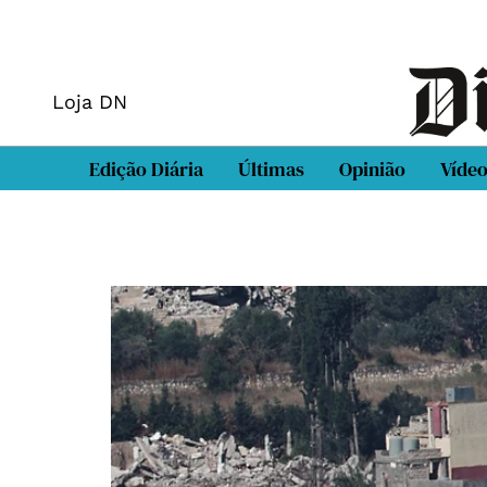
Loja DN
Edição Diária
Últimas
Opinião
Víde