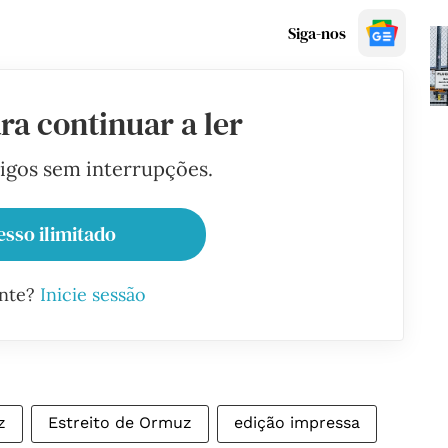
Siga-nos
ra continuar a ler
tigos sem interrupções.
esso ilimitado
ante?
Inicie sessão
z
Estreito de Ormuz
edição impressa