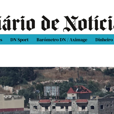
os
DN Sport
Barómetro DN / Aximage
Dinheiro