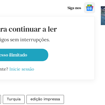
Siga-nos
ra continuar a ler
tigos sem interrupções.
esso ilimitado
ante?
Inicie sessão
Turquia
edição impressa