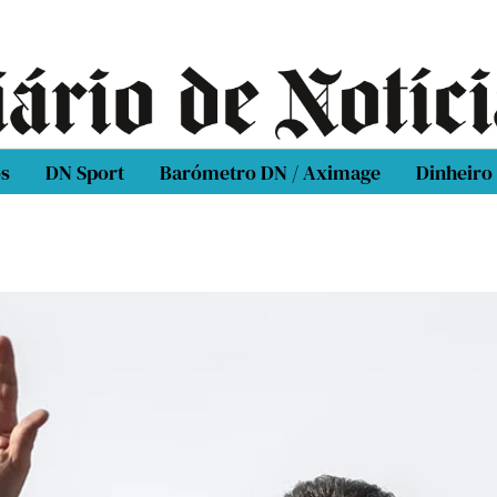
os
DN Sport
Barómetro DN / Aximage
Dinheiro