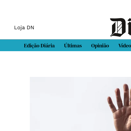
Loja DN
Edição Diária
Últimas
Opinião
Víde