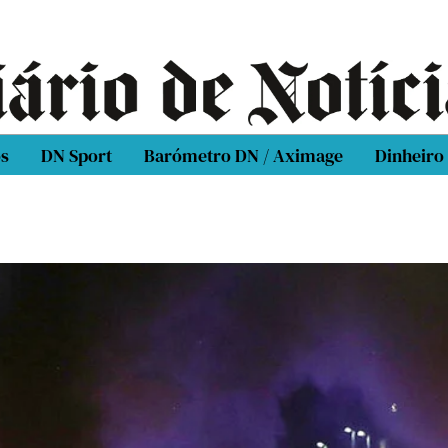
os
DN Sport
Barómetro DN / Aximage
Dinheiro