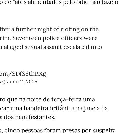
o de "atos alimentados pelo ódio não fazem
ter a further night of rioting on the
rim. Seventeen police officers were
n alleged sexual assault escalated into
.com/SDfS6thRXg
ws)
June 11, 2025
nto que na noite de terça-feira uma
ar uma bandeira britânica na janela da
es dos manifestantes.
s, cinco pessoas foram presas por suspeita