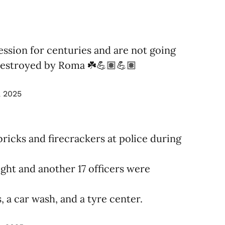
ession for centuries and are not going
destroyed by Roma ☘️💪🏽💪🏽
, 2025
ricks and firecrackers at police during
ght and another 17 officers were
, a car wash, and a tyre center.