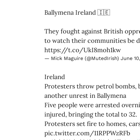
Ballymena Ireland 🇮🇪
They fought against British oppr
to watch their communities be 
https://t.co/UkI8moh1kw
— Mick Maguire (@MutedIrish)
June 10
Ireland
Protesters throw petrol bombs, b
another unrest in Ballymena
Five people were arrested overni
injured, bringing the total to 32.
Protesters set fire to homes, cars
pic.twitter.com/11RPPWzRFb