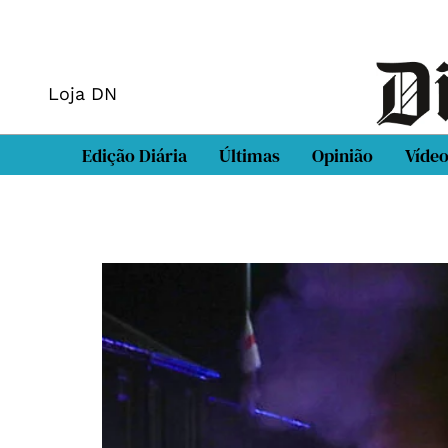
Loja DN
Edição Diária
Últimas
Opinião
Víde