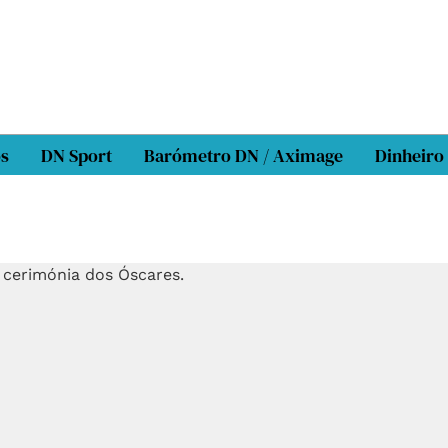
os
DN Sport
Barómetro DN / Aximage
Dinheiro