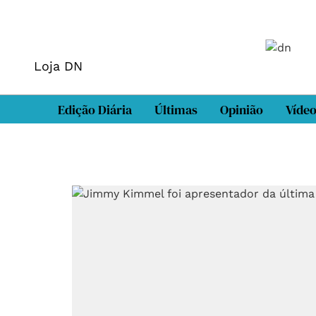
Loja DN
Edição Diária
Últimas
Opinião
Víde