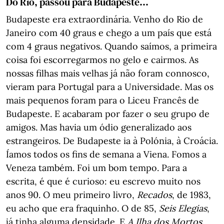
Do Rio, passou para Budapeste...
Budapeste era extraordinária. Venho do Rio de
Janeiro com 40 graus e chego a um país que está
com 4 graus negativos. Quando saímos, a primeira
coisa foi escorregarmos no gelo e cairmos. As
nossas filhas mais velhas já não foram connosco,
vieram para Portugal para a Universidade. Mas os
mais pequenos foram para o Liceu Francês de
Budapeste. E acabaram por fazer o seu grupo de
amigos. Mas havia um ódio generalizado aos
estrangeiros. De Budapeste ia à Polónia, à Croácia.
Íamos todos os fins de semana a Viena. Fomos a
Veneza também. Foi um bom tempo. Para a
escrita, é que é curioso: eu escrevo muito nos
anos 90. O meu primeiro livro,
Recados
, de 1983,
eu acho que era fraquinho. O de 85,
Seis Elegias
,
já tinha alguma densidade. E
A Ilha dos Mortos
,