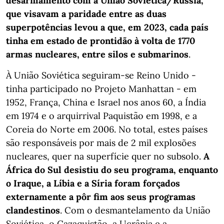
desarmamento com a União Soviética/Rússia,
que visavam a paridade entre as duas
superpotências levou a que, em 2023, cada país
tinha em estado de prontidão à volta de 1770
armas nucleares, entre silos e submarinos
.
À União Soviética seguiram-se Reino Unido -
tinha participado no Projeto Manhattan - em
1952, França, China e Israel nos anos 60, a Índia
em 1974 e o arquirrival Paquistão em 1998, e a
Coreia do Norte em 2006. No total, estes países
são responsáveis por mais de 2 mil explosões
nucleares, quer na superfície quer no subsolo.
A
África do Sul desistiu do seu programa, enquanto
o Iraque, a Líbia e a Síria foram forçados
externamente a pôr fim aos seus programas
clandestinos
. Com o desmantelamento da União
Soviética, o Cazaquistão, a Ucrânia e a