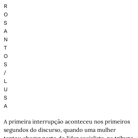
R
O
S
A
N
T
O
S
/
L
U
S
A
A primeira interrupção aconteceu nos primeiros
segundos do discurso, quando uma mulher